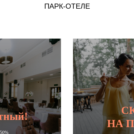
ПАРК-ОТЕЛЕ
С
тный!
НА 
 50%